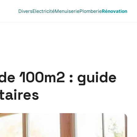
Divers
Electricité
Menuiserie
Plomberie
Rénovation
 de 100m2 : guide
taires