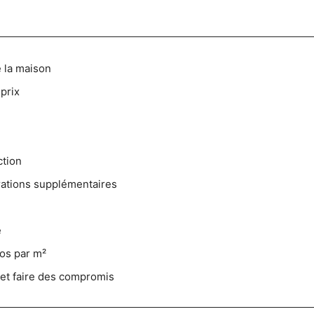
e la maison
prix
ction
rations supplémentaires
é
ros par m²
 et faire des compromis