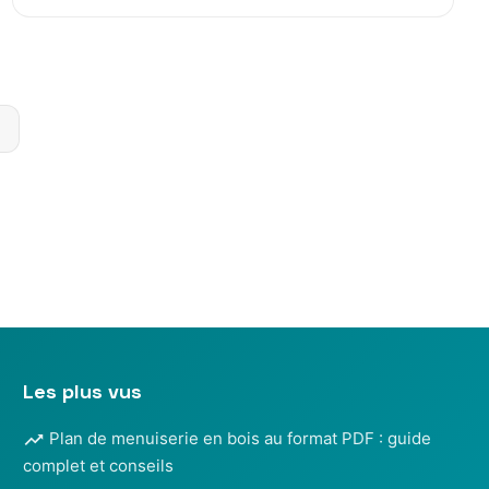
n
ns
Les plus vus
Plan de menuiserie en bois au format PDF : guide
complet et conseils