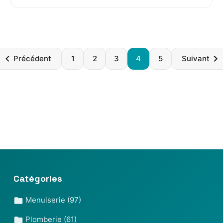
Paginatio
Précédent
1
2
3
4
5
Suivant
des
publicatio
Catégories
Menuiserie
(97)
Plomberie
(61)